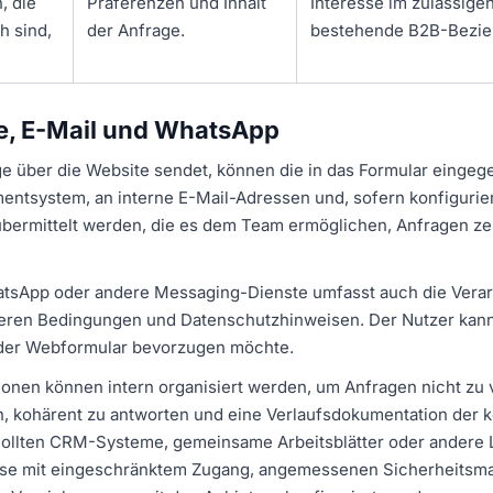
, die
Präferenzen und Inhalt
Interesse im zulässige
h sind,
der Anfrage.
bestehende B2B-Bezie
re, E-Mail und WhatsApp
e über die Website sendet, können die in das Formular einge
tsystem, an interne E-Mail-Adressen und, sofern konfiguriert
bermittelt werden, die es dem Team ermöglichen, Anfragen ze
tsApp oder andere Messaging-Dienste umfasst auch die Verar
deren Bedingungen und Datenschutzhinweisen. Der Nutzer kann
oder Webformular bevorzugen möchte.
nen können intern organisiert werden, um Anfragen nicht zu v
, kohärent zu antworten und eine Verlaufsdokumentation der 
Sollten CRM-Systeme, gemeinsame Arbeitsblätter oder ander
iese mit eingeschränktem Zugang, angemessenen Sicherheitsm